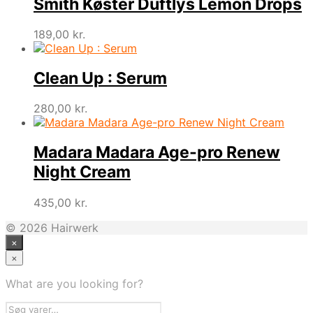
Smith Køster Duftlys Lemon Drops
189,00
kr.
Clean Up : Serum
280,00
kr.
Madara Madara Age-pro Renew
Night Cream
435,00
kr.
© 2026 Hairwerk
×
×
What are you looking for?