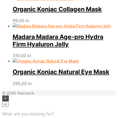
Organic Konjac Collagen Mask
99,00
kr.
Madara Madara Age-pro Hydra
Firm Hyaluron Jelly
319,00
kr.
Organic Konjac Natural Eye Mask
295,00
kr.
© 2026 Hairwerk
×
×
What are you looking for?