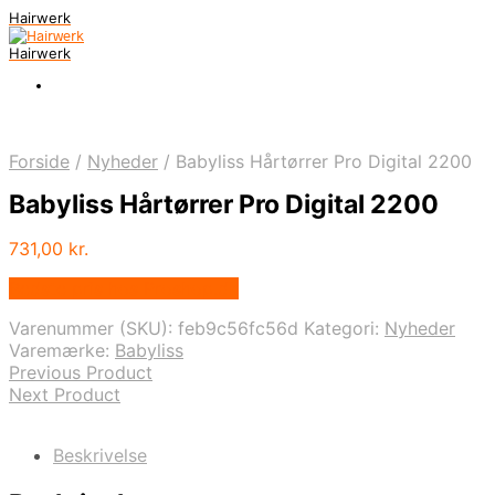
Hairwerk
Hairwerk
Forside
/
Nyheder
/
Babyliss Hårtørrer Pro Digital 2200
Babyliss Hårtørrer Pro Digital 2200
731,00
kr.
Bedste pris hos Proshop.dk
Varenummer (SKU):
feb9c56fc56d
Kategori:
Nyheder
Varemærke:
Babyliss
Previous Product
Next Product
Beskrivelse