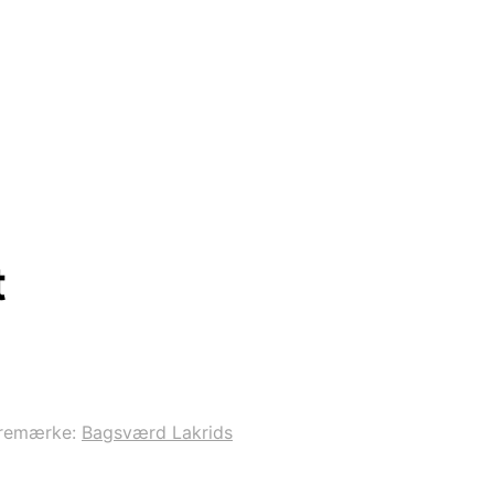
t
remærke:
Bagsværd Lakrids