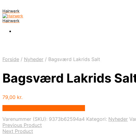
Hairwerk
Hairwerk
Forside
/
Nyheder
/
Bagsværd Lakrids Salt
Bagsværd Lakrids Sal
79,00
kr.
Bedste pris hos Shop.glowstudio.dk
Varenummer (SKU):
9373b62594a4
Kategori:
Nyheder
Va
Previous Product
Next Product