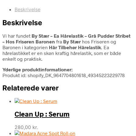
Beskrivelse
Beskrivelse
Vi har fundet
By Stær – Ea Hårelastik – Grå Pudder Stribet
– Hos Frisøren Baronen
fra
By Stær
hos Frisøren og
Baronen i kategorien
Hår Tilbehør Hårelastik
. Ea
hårelastikket er en skøn kraftig hårelastik, som er både
enkelt og praktisk.
Yderlige produktinformationer:
Produkt id: shopify_DK_9647704801618_49345223229778
Relaterede varer
Clean Up : Serum
280,00
kr.