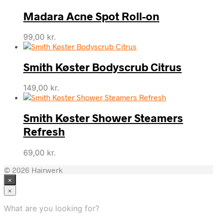
Madara Acne Spot Roll-on
99,00
kr.
Smith Køster Bodyscrub Citrus
149,00
kr.
Smith Køster Shower Steamers
Refresh
69,00
kr.
© 2026 Hairwerk
×
×
What are you looking for?