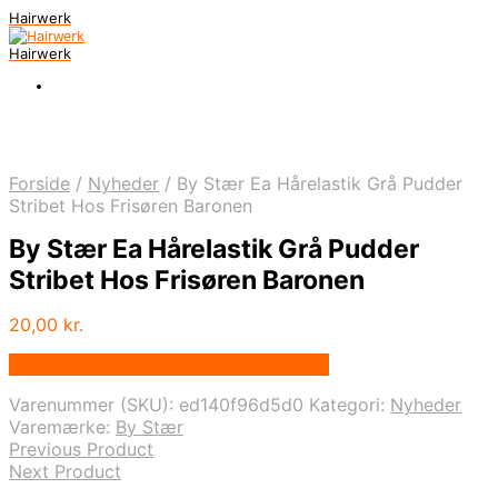
Hairwerk
Hairwerk
Forside
/
Nyheder
/
By Stær Ea Hårelastik Grå Pudder
Stribet Hos Frisøren Baronen
By Stær Ea Hårelastik Grå Pudder
Stribet Hos Frisøren Baronen
20,00
kr.
Bedste pris hos Frisorenogbaronen.dk
Varenummer (SKU):
ed140f96d5d0
Kategori:
Nyheder
Varemærke:
By Stær
Previous Product
Next Product