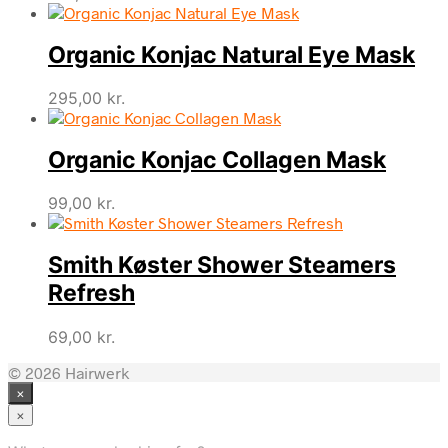
Organic Konjac Natural Eye Mask
295,00
kr.
Organic Konjac Collagen Mask
99,00
kr.
Smith Køster Shower Steamers
Refresh
69,00
kr.
© 2026 Hairwerk
×
×