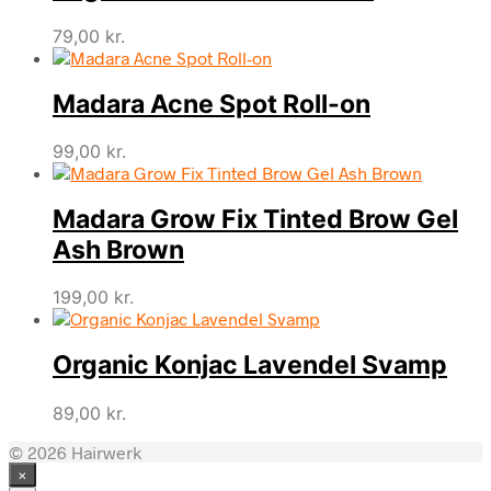
79,00
kr.
Madara Acne Spot Roll-on
99,00
kr.
Madara Grow Fix Tinted Brow Gel
Ash Brown
199,00
kr.
Organic Konjac Lavendel Svamp
89,00
kr.
© 2026 Hairwerk
×