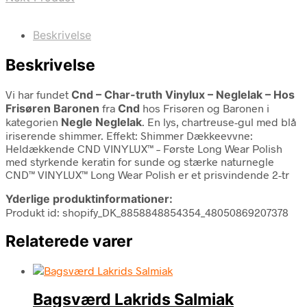
Beskrivelse
Beskrivelse
Vi har fundet
Cnd – Char-truth Vinylux – Neglelak – Hos
Frisøren Baronen
fra
Cnd
hos Frisøren og Baronen i
kategorien
Negle Neglelak
. En lys, chartreuse-gul med blå
iriserende shimmer. Effekt: Shimmer Dækkeevvne:
Heldækkende CND VINYLUX™ – Første Long Wear Polish
med styrkende keratin for sunde og stærke naturnegle
CND™ VINYLUX™ Long Wear Polish er et prisvindende 2-tr
Yderlige produktinformationer:
Produkt id: shopify_DK_8858848854354_48050869207378
Relaterede varer
Bagsværd Lakrids Salmiak