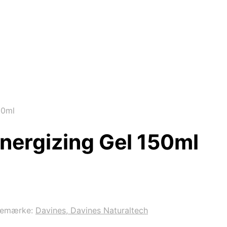
50ml
nergizing Gel 150ml
remærke:
Davines, Davines Naturaltech