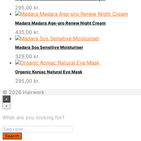
295,00
kr.
Madara Madara Age-pro Renew Night Cream
435,00
kr.
Madara Sos Sensitive Moisturiser
329,00
kr.
Organic Konjac Natural Eye Mask
295,00
kr.
© 2026 Hairwerk
×
×
What are you looking for?