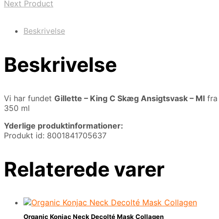
Next Product
Beskrivelse
Beskrivelse
Vi har fundet
Gillette – King C Skæg Ansigtsvask – Ml
fr
350 ml
Yderlige produktinformationer:
Produkt id: 8001841705637
Relaterede varer
Organic Konjac Neck Decolté Mask Collagen