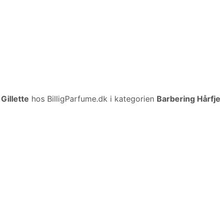
a
Gillette
hos BilligParfume.dk i kategorien
Barbering Hårfj