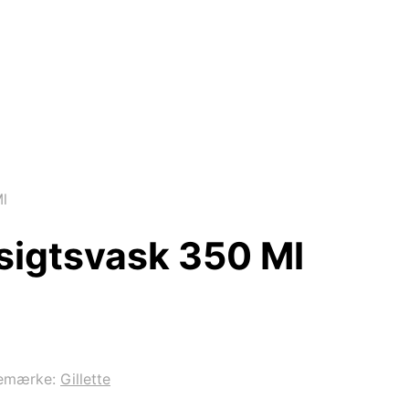
l
sigtsvask 350 Ml
emærke:
Gillette