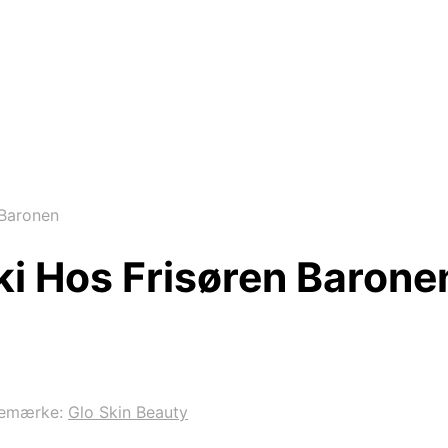
 Baronen
ki Hos Frisøren Barone
remærke:
Glo Skin Beauty