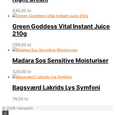
435,00
kr.
Green Goddess Vital Instant Juice
210g
299,00
kr.
Madara Sos Sensitive Moisturiser
329,00
kr.
Bagsværd Lakrids Lys Symfoni
79,00
kr.
© 2026 Hairwerk
×