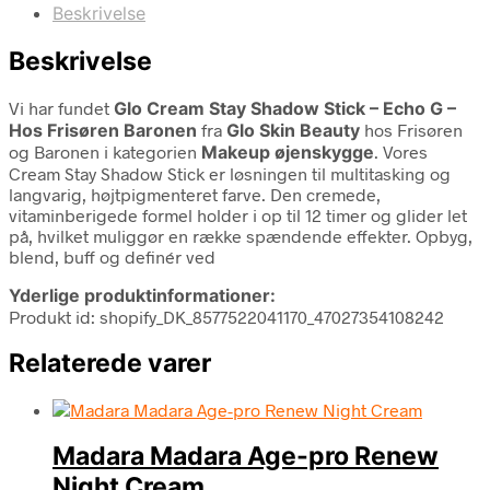
Beskrivelse
Beskrivelse
Vi har fundet
Glo Cream Stay Shadow Stick – Echo G –
Hos Frisøren Baronen
fra
Glo Skin Beauty
hos Frisøren
og Baronen i kategorien
Makeup øjenskygge
. Vores
Cream Stay Shadow Stick er løsningen til multitasking og
langvarig, højtpigmenteret farve. Den cremede,
vitaminberigede formel holder i op til 12 timer og glider let
på, hvilket muliggør en række spændende effekter. Opbyg,
blend, buff og definér ved
Yderlige produktinformationer:
Produkt id: shopify_DK_8577522041170_47027354108242
Relaterede varer
Madara Madara Age-pro Renew
Night Cream