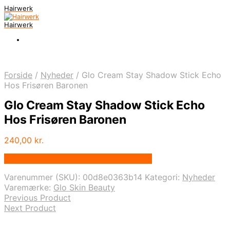
Hairwerk
Hairwerk
Forside
/
Nyheder
/
Glo Cream Stay Shadow Stick Echo
Hos Frisøren Baronen
Glo Cream Stay Shadow Stick Echo
Hos Frisøren Baronen
240,00
kr.
Bedste pris hos Frisorenogbaronen.dk
Varenummer (SKU):
00d8e0363b14
Kategori:
Nyheder
Varemærke:
Glo Skin Beauty
Previous Product
Next Product