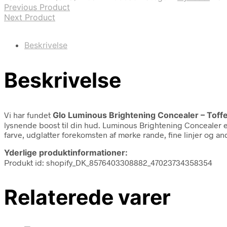
Previous Product
Next Product
Beskrivelse
Beskrivelse
Vi har fundet
Glo Luminous Brightening Concealer – Toff
lysnende boost til din hud. Luminous Brightening Concealer 
farve, udglatter forekomsten af mørke rande, fine linjer og an
Yderlige produktinformationer:
Produkt id: shopify_DK_8576403308882_47023734358354
Relaterede varer