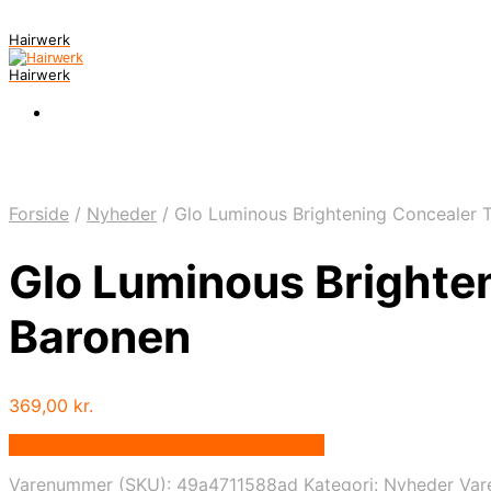
Hairwerk
Hairwerk
Forside
/
Nyheder
/
Glo Luminous Brightening Concealer T
Glo Luminous Brighten
Baronen
369,00
kr.
Bedste pris hos Frisorenogbaronen.dk
Varenummer (SKU):
49a4711588ad
Kategori:
Nyheder
Var