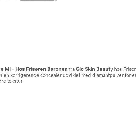
ee Ml – Hos Frisøren Baronen
fra
Glo Skin Beauty
hos Frisø
er en korrigerende concealer udviklet med diamantpulver for e
dre tekstur