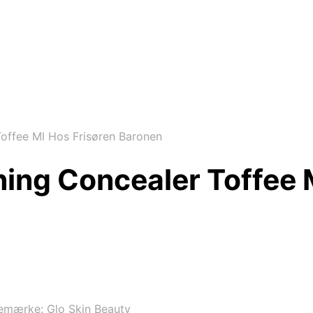
offee Ml Hos Frisøren Baronen
ing Concealer Toffee 
emærke:
Glo Skin Beauty