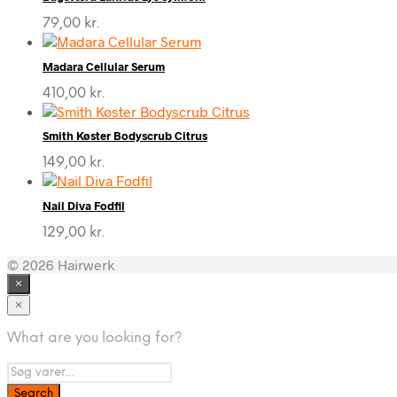
79,00
kr.
Madara Cellular Serum
410,00
kr.
Smith Køster Bodyscrub Citrus
149,00
kr.
Nail Diva Fodfil
129,00
kr.
© 2026 Hairwerk
×
×
What are you looking for?