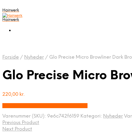
Hairwerk
Hairwerk
Forside
/
Nyheder
/
Glo Precise Micro Browliner Dark Br
Glo Precise Micro Br
220,00
kr.
Bedste pris hos Frisorenogbaronen.dk
Varenummer (SKU):
9e6c742f6159
Kategori:
Nyheder
Va
Previous Product
Next Product