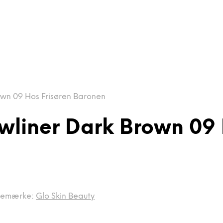
own 09 Hos Frisøren Baronen
owliner Dark Brown 09
remærke:
Glo Skin Beauty