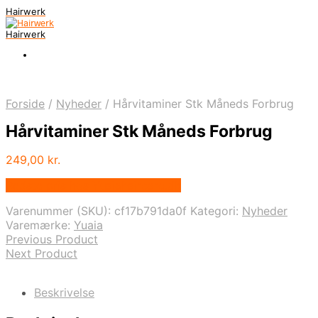
Hairwerk
Hairwerk
Forside
/
Nyheder
/
Hårvitaminer Stk Måneds Forbrug
Hårvitaminer Stk Måneds Forbrug
249,00
kr.
Bedste pris hos Yuaiahaircare.dk
Varenummer (SKU):
cf17b791da0f
Kategori:
Nyheder
Varemærke:
Yuaia
Previous Product
Next Product
Beskrivelse