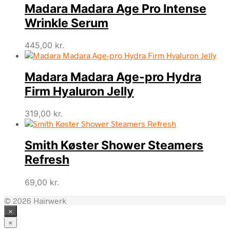
Madara Madara Age Pro Intense
Wrinkle Serum
445,00
kr.
Madara Madara Age-pro Hydra
Firm Hyaluron Jelly
319,00
kr.
Smith Køster Shower Steamers
Refresh
69,00
kr.
© 2026 Hairwerk
×
×