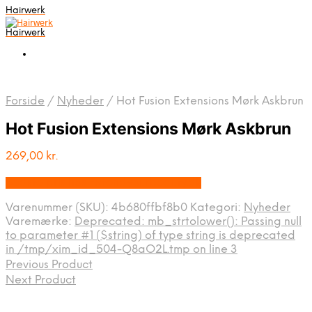
Hairwerk
Hairwerk
Forside
/
Nyheder
/
Hot Fusion Extensions Mørk Askbrun
Hot Fusion Extensions Mørk Askbrun
269,00
kr.
Bedste pris hos Extendyourbeauty.dk
Varenummer (SKU):
4b680ffbf8b0
Kategori:
Nyheder
Varemærke:
Deprecated: mb_strtolower(): Passing null
to parameter #1 ($string) of type string is deprecated
in /tmp/xim_id_504-Q8aO2L.tmp on line 3
Previous Product
Next Product