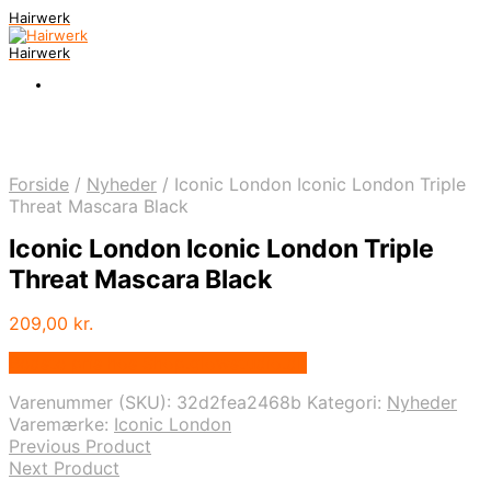
Hairwerk
Hairwerk
Forside
/
Nyheder
/
Iconic London Iconic London Triple
Threat Mascara Black
Iconic London Iconic London Triple
Threat Mascara Black
209,00
kr.
Bedste pris hos Shop.glowstudio.dk
Varenummer (SKU):
32d2fea2468b
Kategori:
Nyheder
Varemærke:
Iconic London
Previous Product
Next Product