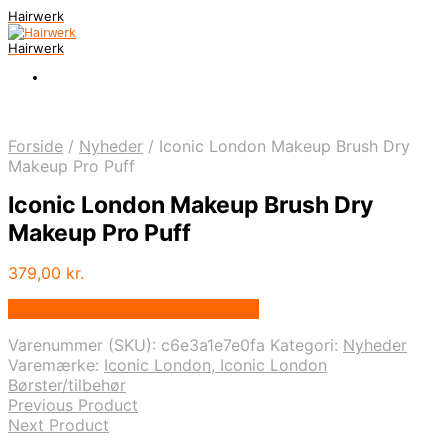
Hairwerk
Hairwerk
Forside
/
Nyheder
/
Iconic London Makeup Brush Dry
Makeup Pro Puff
Iconic London Makeup Brush Dry
Makeup Pro Puff
379,00
kr.
Bedste pris hos Iloveshampoo.dk
Varenummer (SKU):
c6e3a1e7e0fa
Kategori:
Nyheder
Varemærke:
Iconic London, Iconic London
Børster/tilbehør
Previous Product
Next Product