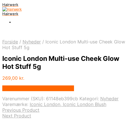
Hairwerk
Hairwerk
Forside
/
Nyheder
/
Iconic London Multi-use Cheek Glow
Hot Stuff 5g
Iconic London Multi-use Cheek Glow
Hot Stuff 5g
269,00
kr.
Bedste pris hos Iloveshampoo.dk
Varenummer (SKU):
61148eb399cb
Kategori:
Nyheder
Varemærke:
Iconic London, Iconic London Blush
Previous Product
Next Product