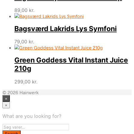
89,00
kr.
Bagsværd Lakrids Lys Symfoni
79,00
kr.
Green Goddess Vital Instant Juice
210g
299,00
kr.
© 2026 Hairwerk
×
×
What are you looking for?