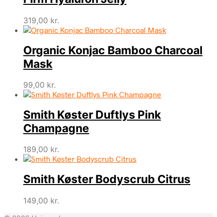
319,00
kr.
Organic Konjac Bamboo Charcoal
Mask
99,00
kr.
Smith Køster Duftlys Pink
Champagne
189,00
kr.
Smith Køster Bodyscrub Citrus
149,00
kr.