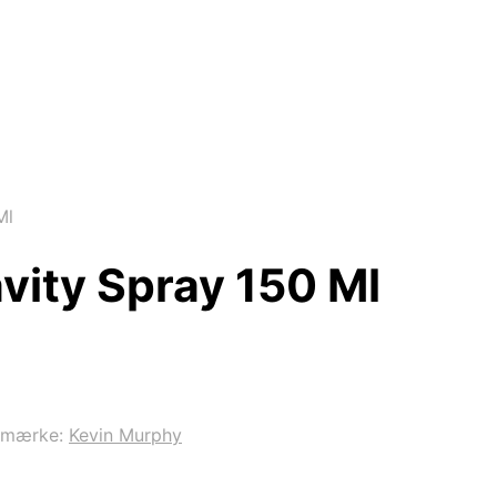
Ml
vity Spray 150 Ml
emærke:
Kevin Murphy