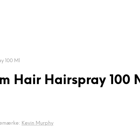
y 100 Ml
 Hair Hairspray 100 
emærke:
Kevin Murphy