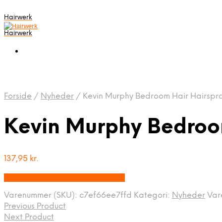
Hairwerk
Hairwerk
Forside
/
Nyheder
/
Kevin Murphy Bedroom Hair Hairspra
Kevin Murphy Bedroom
137,95
kr.
Bedste pris hos Billigparfume.dk
Varenummer (SKU):
c7ef66ee7ffd
Kategori:
Nyheder
Var
Previous Product
Next Product