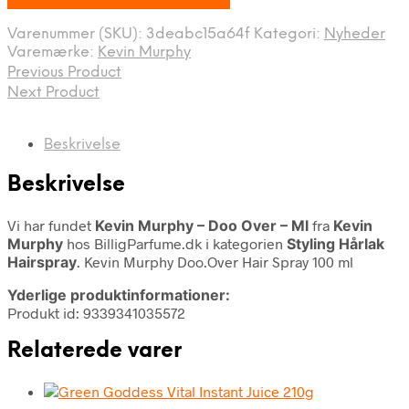
Bedste pris hos Billigparfume.dk
Varenummer (SKU):
3deabc15a64f
Kategori:
Nyheder
Varemærke:
Kevin Murphy
Previous Product
Next Product
Beskrivelse
Beskrivelse
Vi har fundet
Kevin Murphy – Doo Over – Ml
fra
Kevin
Murphy
hos BilligParfume.dk i kategorien
Styling Hårlak
Hairspray
. Kevin Murphy Doo.Over Hair Spray 100 ml
Yderlige produktinformationer:
Produkt id: 9339341035572
Relaterede varer