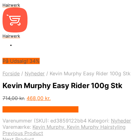
Hairwerk
Hairwerk
På Udsalg! 34%
Forside
/
Nyheder
/
Kevin Murphy Easy Rider 100g Stk
Kevin Murphy Easy Rider 100g Stk
Den
Den
714,00
kr.
468,00
kr.
oprindelige
aktuelle
På Udsalg hos Iloveshampoo.dk
pris
pris
var:
er:
Varenummer (SKU):
ed3859122bb4
Kategori:
Nyheder
714,00 kr..
468,00 kr..
Varemærke:
Kevin Murphy, Kevin Murphy Hairstyling
Previous Product
Next Product