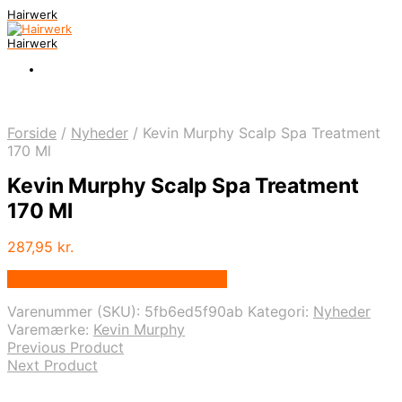
Hairwerk
Hairwerk
Forside
/
Nyheder
/
Kevin Murphy Scalp Spa Treatment
170 Ml
Kevin Murphy Scalp Spa Treatment
170 Ml
287,95
kr.
Bedste pris hos Billigparfume.dk
Varenummer (SKU):
5fb6ed5f90ab
Kategori:
Nyheder
Varemærke:
Kevin Murphy
Previous Product
Next Product