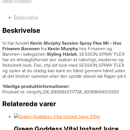
Next Product
Beskrivelse
Beskrivelse
Vi har fundet
Kevin Murphy Session Spray Flex Ml – Hos
Frisøren Baronen
fra
Kevin Murphy
hos Frisøren og
Baronen i kategorien
Styling Hårlak
. SESSION.SPRAY FLEX
har en letvægtsformel der skaber et naturligt, moderne og
fleksibelt look. Føn, styl dit look med SESSION.SPRAY FLEX
og oplev at du stadig kan køre en hånd gennem håret uden
at det klistrer sammen eller der opstår støvet lak flager på h
Yderlige produktinformationer:
Produkt id: shopify_DK_6990843117736_40789694513320
Relaterede varer
Green Goddess Vital Instant Juice