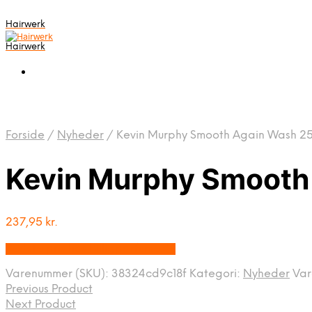
Hairwerk
Hairwerk
Forside
/
Nyheder
/
Kevin Murphy Smooth Again Wash 2
Kevin Murphy Smooth
237,95
kr.
Bedste pris hos Billigparfume.dk
Varenummer (SKU):
38324cd9c18f
Kategori:
Nyheder
Va
Previous Product
Next Product