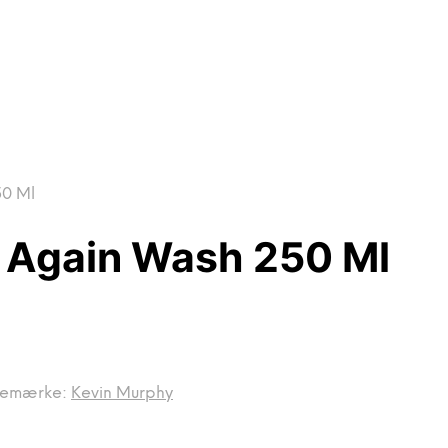
50 Ml
 Again Wash 250 Ml
remærke:
Kevin Murphy