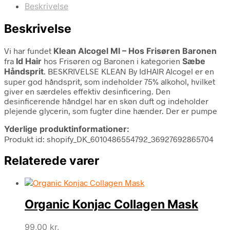
Beskrivelse
Beskrivelse
Vi har fundet
Klean Alcogel Ml – Hos Frisøren Baronen
fra
Id Hair
hos Frisøren og Baronen i kategorien
Sæbe
Håndsprit
. BESKRIVELSE KLEAN By IdHAIR Alcogel er en
super god håndsprit, som indeholder 75% alkohol, hvilket
giver en særdeles effektiv desinficering. Den
desinficerende håndgel har en skøn duft og indeholder
plejende glycerin, som fugter dine hænder. Der er pumpe
Yderlige produktinformationer:
Produkt id: shopify_DK_6010486554792_36927692865704
Relaterede varer
Organic Konjac Collagen Mask
99,00
kr.