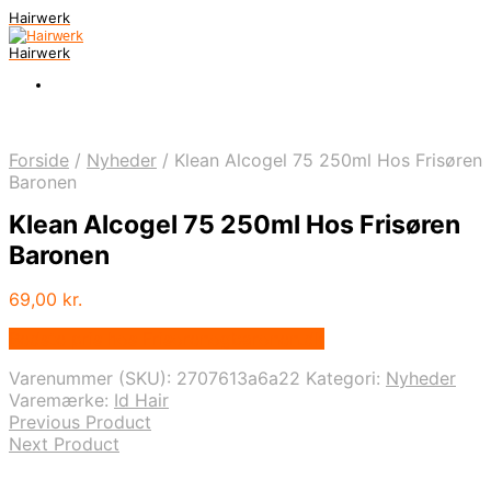
Hairwerk
Hairwerk
Forside
/
Nyheder
/
Klean Alcogel 75 250ml Hos Frisøren
Baronen
Klean Alcogel 75 250ml Hos Frisøren
Baronen
69,00
kr.
Bedste pris hos Frisorenogbaronen.dk
Varenummer (SKU):
2707613a6a22
Kategori:
Nyheder
Varemærke:
Id Hair
Previous Product
Next Product