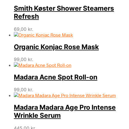
Smith Køster Shower Steamers
Refresh
69,00
kr.
Organic Konjac Rose Mask
99,00
kr.
Madara Acne Spot Roll-on
99,00
kr.
Madara Madara Age Pro Intense
Wrinkle Serum
445,00
kr.