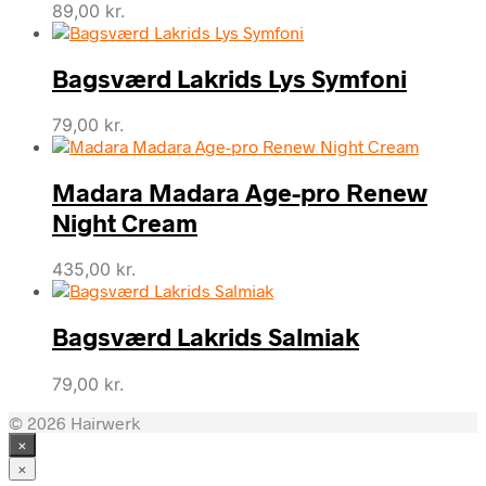
89,00
kr.
Bagsværd Lakrids Lys Symfoni
79,00
kr.
Madara Madara Age-pro Renew
Night Cream
435,00
kr.
Bagsværd Lakrids Salmiak
79,00
kr.
© 2026 Hairwerk
×
×