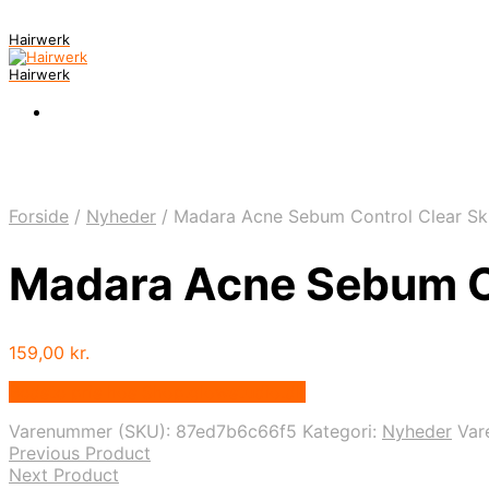
Hairwerk
Hairwerk
Forside
/
Nyheder
/
Madara Acne Sebum Control Clear Sk
Madara Acne Sebum C
159,00
kr.
Bedste pris hos Shop.glowstudio.dk
Varenummer (SKU):
87ed7b6c66f5
Kategori:
Nyheder
Var
Previous Product
Next Product