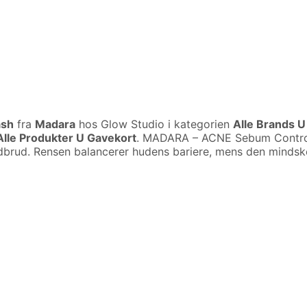
ash
fra
Madara
hos Glow Studio i kategorien
Alle Brands U
lle Produkter U Gavekort
. MADARA – ACNE Sebum Control 
brud. Rensen balancerer hudens bariere, mens den mindske