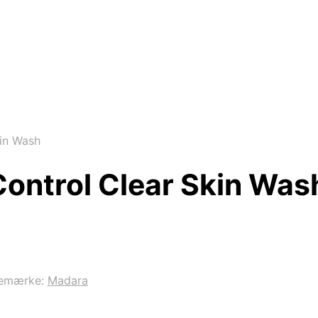
in Wash
ontrol Clear Skin Was
emærke:
Madara