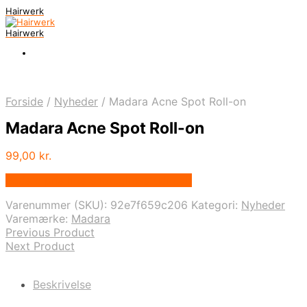
Hairwerk
Hairwerk
Forside
/
Nyheder
/
Madara Acne Spot Roll-on
Madara Acne Spot Roll-on
99,00
kr.
Bedste pris hos Shop.glowstudio.dk
Varenummer (SKU):
92e7f659c206
Kategori:
Nyheder
Varemærke:
Madara
Previous Product
Next Product
Beskrivelse