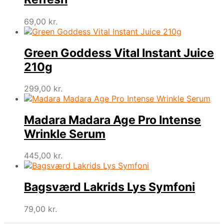
69,00
kr.
Green Goddess Vital Instant Juice
210g
299,00
kr.
Madara Madara Age Pro Intense
Wrinkle Serum
445,00
kr.
Bagsværd Lakrids Lys Symfoni
79,00
kr.