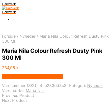
Hairwerk
Hairwerk
Forside
/
Nyheder
/
Maria Nila Colour Refresh Dusty Pink
300 Ml
Maria Nila Colour Refresh Dusty Pink
300 Ml
234,95
kr.
Bedste pris hos Billigparfume.dk
Varenummer (SKU):
4ce283dd3c3f
Kategori:
Nyheder
Varemærke:
Maria Nila
Previous Product
Next Product