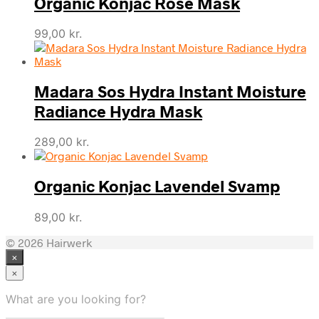
Organic Konjac Rose Mask
99,00
kr.
Madara Sos Hydra Instant Moisture
Radiance Hydra Mask
289,00
kr.
Organic Konjac Lavendel Svamp
89,00
kr.
© 2026 Hairwerk
×
×
What are you looking for?