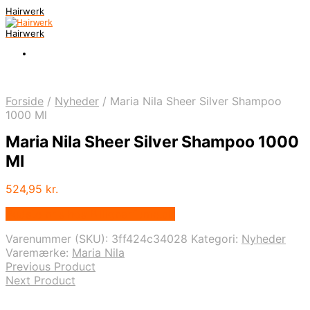
Hairwerk
Hairwerk
Forside
/
Nyheder
/
Maria Nila Sheer Silver Shampoo
1000 Ml
Maria Nila Sheer Silver Shampoo 1000
Ml
524,95
kr.
Bedste pris hos Billigparfume.dk
Varenummer (SKU):
3ff424c34028
Kategori:
Nyheder
Varemærke:
Maria Nila
Previous Product
Next Product