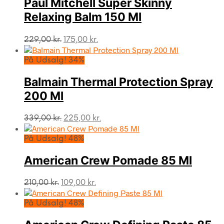
Paul Mitchell Super Skinny
Relaxing Balm 150 Ml
Den
Den
229,00
kr.
175,00
kr.
oprindelige
aktuelle
pris
pris
På Udsalg! 34%
var:
er:
229,00 kr..
175,00 kr..
Balmain Thermal Protection Spray
200 Ml
Den
Den
339,00
kr.
225,00
kr.
oprindelige
aktuelle
pris
pris
På Udsalg! 48%
var:
er:
339,00 kr..
225,00 kr..
American Crew Pomade 85 Ml
Den
Den
210,00
kr.
109,00
kr.
oprindelige
aktuelle
pris
pris
På Udsalg! 48%
var:
er:
210,00 kr..
109,00 kr..