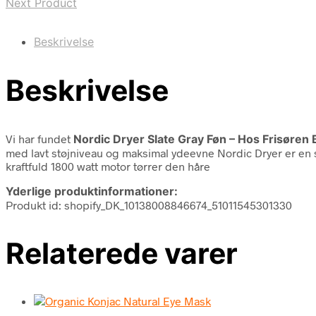
Next Product
Beskrivelse
Beskrivelse
Vi har fundet
Nordic Dryer Slate Gray Føn – Hos Frisøren
med lavt støjniveau og maksimal ydeevne Nordic Dryer er en st
kraftfuld 1800 watt motor tørrer den håre
Yderlige produktinformationer:
Produkt id: shopify_DK_10138008846674_51011545301330
Relaterede varer