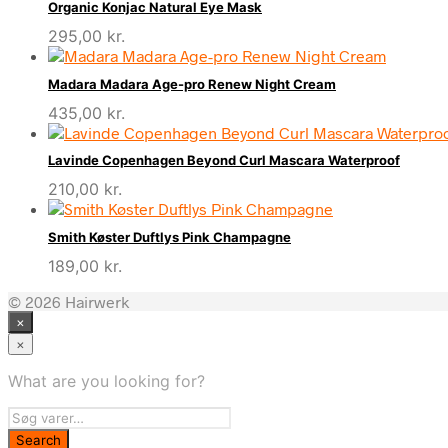
Organic Konjac Natural Eye Mask
295,00
kr.
Madara Madara Age-pro Renew Night Cream
435,00
kr.
Lavinde Copenhagen Beyond Curl Mascara Waterproof
210,00
kr.
Smith Køster Duftlys Pink Champagne
189,00
kr.
© 2026 Hairwerk
×
×
What are you looking for?