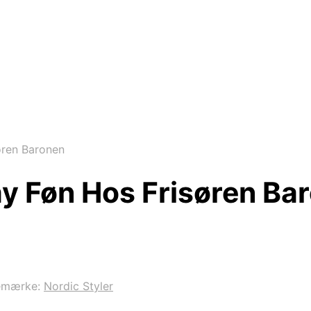
øren Baronen
ay Føn Hos Frisøren Ba
emærke:
Nordic Styler