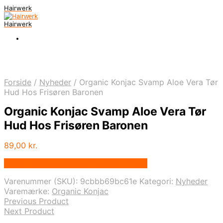
Hairwerk
Hairwerk
Forside
/
Nyheder
/
Organic Konjac Svamp Aloe Vera Tør
Hud Hos Frisøren Baronen
Organic Konjac Svamp Aloe Vera Tør
Hud Hos Frisøren Baronen
89,00
kr.
Bedste pris hos Frisorenogbaronen.dk
Varenummer (SKU):
9cbbb69bc61e
Kategori:
Nyheder
Varemærke:
Organic Konjac
Previous Product
Next Product