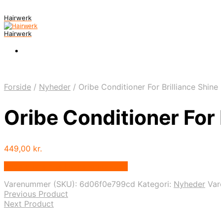
Hairwerk
Hairwerk
Forside
/
Nyheder
/
Oribe Conditioner For Brilliance Shin
Oribe Conditioner For
449,00
kr.
Bedste pris hos Iloveshampoo.dk
Varenummer (SKU):
6d06f0e799cd
Kategori:
Nyheder
Va
Previous Product
Next Product