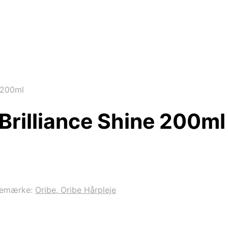
e 200ml
 Brilliance Shine 200ml
remærke:
Oribe, Oribe Hårpleje