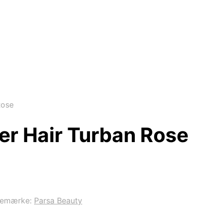
Rose
er Hair Turban Rose
remærke:
Parsa Beauty