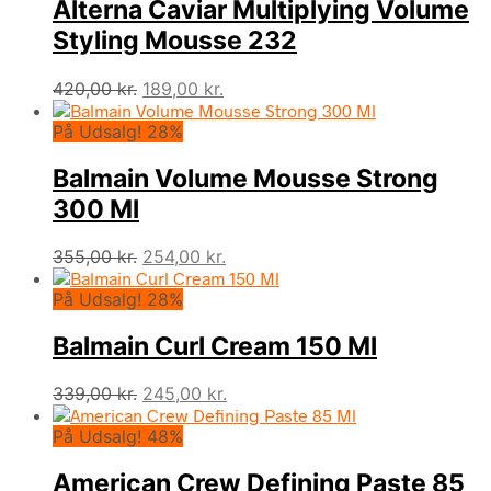
Alterna Caviar Multiplying Volume
Styling Mousse 232
Den
Den
420,00
kr.
189,00
kr.
oprindelige
aktuelle
På Udsalg! 28%
pris
pris
var:
er:
Balmain Volume Mousse Strong
420,00 kr..
189,00 kr..
300 Ml
Den
Den
355,00
kr.
254,00
kr.
oprindelige
aktuelle
På Udsalg! 28%
pris
pris
var:
er:
Balmain Curl Cream 150 Ml
355,00 kr..
254,00 kr..
Den
Den
339,00
kr.
245,00
kr.
oprindelige
aktuelle
På Udsalg! 48%
pris
pris
var:
er:
American Crew Defining Paste 85
339,00 kr..
245,00 kr..