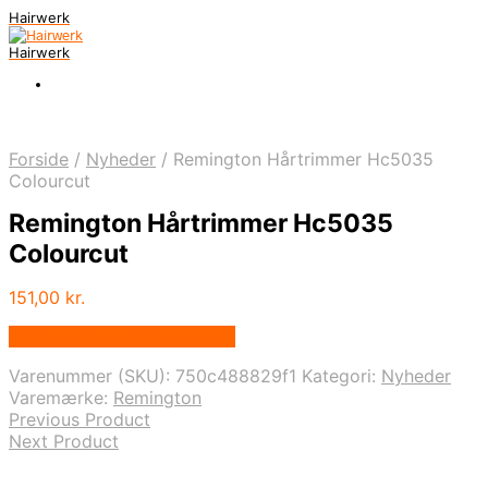
Hairwerk
Hairwerk
Forside
/
Nyheder
/
Remington Hårtrimmer Hc5035
Colourcut
Remington Hårtrimmer Hc5035
Colourcut
151,00
kr.
Bedste pris hos Proshop.dk
Varenummer (SKU):
750c488829f1
Kategori:
Nyheder
Varemærke:
Remington
Previous Product
Next Product