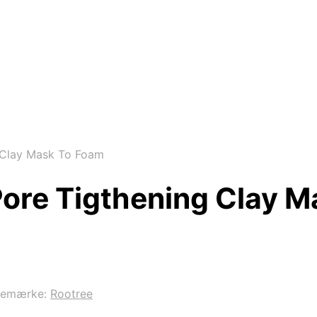
 Clay Mask To Foam
Pore Tigthening Clay 
remærke:
Rootree