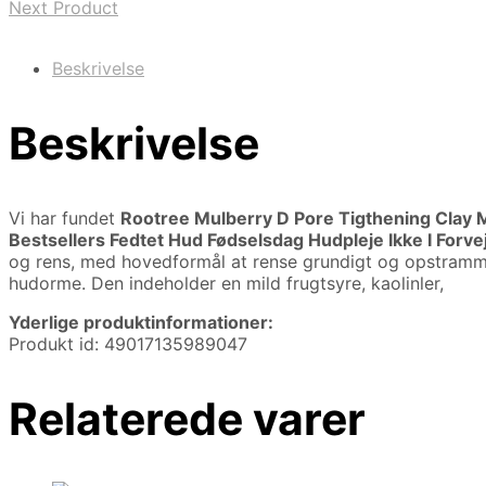
Next Product
Beskrivelse
Beskrivelse
Vi har fundet
Rootree Mulberry D Pore Tigthening Clay
Bestsellers Fedtet Hud Fødselsdag Hudpleje Ikke I For
og rens, med hovedformål at rense grundigt og opstramm
hudorme. Den indeholder en mild frugtsyre, kaolinler,
Yderlige produktinformationer:
Produkt id: 49017135989047
Relaterede varer