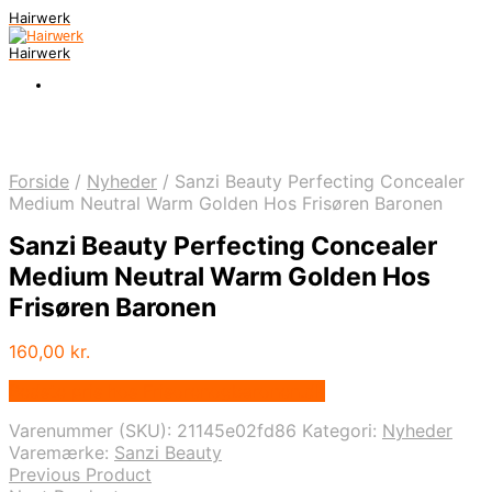
Hairwerk
Hairwerk
Forside
/
Nyheder
/
Sanzi Beauty Perfecting Concealer
Medium Neutral Warm Golden Hos Frisøren Baronen
Sanzi Beauty Perfecting Concealer
Medium Neutral Warm Golden Hos
Frisøren Baronen
160,00
kr.
Bedste pris hos Frisorenogbaronen.dk
Varenummer (SKU):
21145e02fd86
Kategori:
Nyheder
Varemærke:
Sanzi Beauty
Previous Product