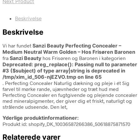
Next Product
Beskrivelse
Beskrivelse
Vi har fundet
Sanzi Beauty Perfecting Concealer –
Medium Neutral Warm Golden – Hos Frisøren Baronen
fra
Sanzi Beauty
hos Frisøren og Baronen i kategorien
Deprecated
: preg_replace(): Passing null to parameter
#3 ($subject) of type array|string is deprecated in
/tmp/xim_id_506-njEZVO.tmp
on line
65
. Perfecting Concealer Naturlig dækning og pleje i ét Sig
farvel til mørke rande, ujævnheder og træt hud med
Perfecting Concealer en fugtgivende og plejende concealer
med mineralpigmenter, der giver dig et friskt, naturligt og
strålende udseende. Den let,
Yderlige produktinformationer:
Produkt id: shopify_DK_10036587266386_50618875871570
Relaterede varer