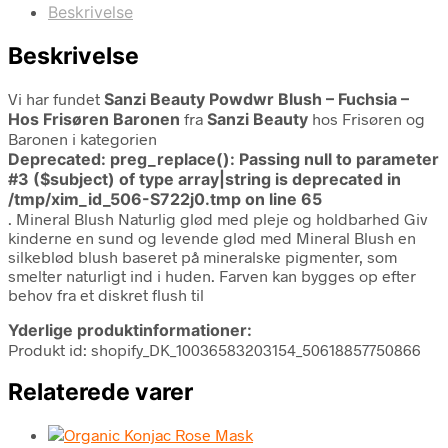
Beskrivelse
Beskrivelse
Vi har fundet
Sanzi Beauty Powdwr Blush – Fuchsia –
Hos Frisøren Baronen
fra
Sanzi Beauty
hos Frisøren og
Baronen i kategorien
Deprecated
: preg_replace(): Passing null to parameter
#3 ($subject) of type array|string is deprecated in
/tmp/xim_id_506-S722j0.tmp
on line
65
. Mineral Blush Naturlig glød med pleje og holdbarhed Giv
kinderne en sund og levende glød med Mineral Blush en
silkeblød blush baseret på mineralske pigmenter, som
smelter naturligt ind i huden. Farven kan bygges op efter
behov fra et diskret flush til
Yderlige produktinformationer:
Produkt id: shopify_DK_10036583203154_50618857750866
Relaterede varer