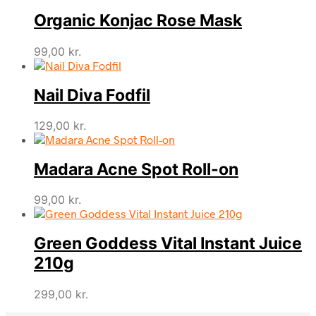
Organic Konjac Rose Mask
99,00
kr.
Nail Diva Fodfil
129,00
kr.
Madara Acne Spot Roll-on
99,00
kr.
Green Goddess Vital Instant Juice
210g
299,00
kr.