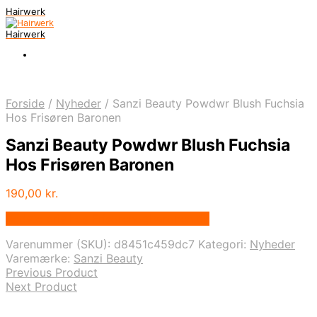
Hairwerk
Hairwerk
Forside
/
Nyheder
/
Sanzi Beauty Powdwr Blush Fuchsia
Hos Frisøren Baronen
Sanzi Beauty Powdwr Blush Fuchsia
Hos Frisøren Baronen
190,00
kr.
Bedste pris hos Frisorenogbaronen.dk
Varenummer (SKU):
d8451c459dc7
Kategori:
Nyheder
Varemærke:
Sanzi Beauty
Previous Product
Next Product