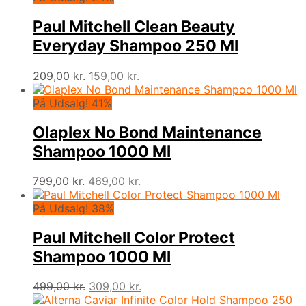
Paul Mitchell Clean Beauty
Everyday Shampoo 250 Ml
Den
Den
209,00
kr.
159,00
kr.
oprindelige
aktuelle
pris
pris
På Udsalg! 41%
var:
er:
209,00 kr..
159,00 kr..
Olaplex No Bond Maintenance
Shampoo 1000 Ml
Den
Den
799,00
kr.
469,00
kr.
oprindelige
aktuelle
pris
pris
På Udsalg! 38%
var:
er:
799,00 kr..
469,00 kr..
Paul Mitchell Color Protect
Shampoo 1000 Ml
Den
Den
499,00
kr.
309,00
kr.
oprindelige
aktuelle