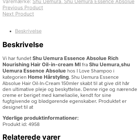
Varemærke:
Shu Uemura, Shu Uemura Essence Absolue
Previous Product
Next Product
Beskrivelse
Beskrivelse
Vi har fundet
Shu Uemura Essence Absolue Rich
Nourishing Hair Oil-in-cream Ml
fra
Shu Uemura,shu
Uemura Essence Absolue
hos I Love Shampoo i
kategorien
Home Hårstyling
. Shu Uemura Essence
Absolue Hair Oil-In-Cream 150mler skabt til at give dit hår
den ultimative pleje og beskyttelse. Denne rige og nærende
creme er beriget med kameliaolie, kendt for sine
fugtgivende og blødgørende egenskaber. Produktet er
designet til at
Yderlige produktinformationer:
Produkt id: 4958
Relaterede varer