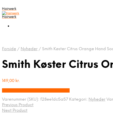
Hairwerk
Hairwerk
Forside
/
Nyheder
/
Smith Køster Citrus Orange Hand S
Smith Køster Citrus 
149,00
kr.
Bedste pris hos Shop.glowstudio.dk
Varenummer (SKU):
f28ee1dc5a57
Kategori:
Nyheder
Va
Previous Product
Next Product