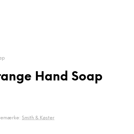
oap
Orange Hand Soap
remærke:
Smith & Køster