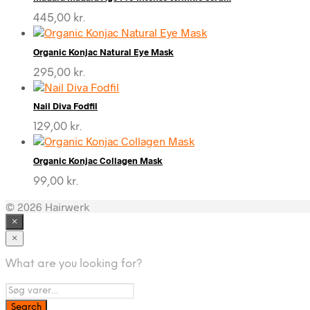
445,00
kr.
Organic Konjac Natural Eye Mask
295,00
kr.
Nail Diva Fodfil
129,00
kr.
Organic Konjac Collagen Mask
99,00
kr.
© 2026 Hairwerk
×
×
What are you looking for?