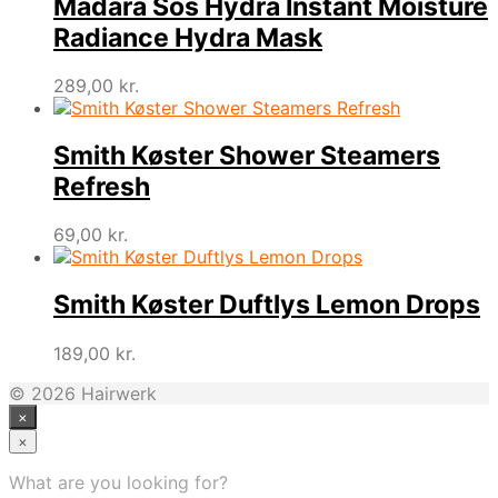
Madara Sos Hydra Instant Moisture
Radiance Hydra Mask
289,00
kr.
Smith Køster Shower Steamers
Refresh
69,00
kr.
Smith Køster Duftlys Lemon Drops
189,00
kr.
© 2026 Hairwerk
×
×
What are you looking for?