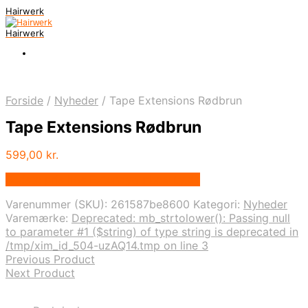
Hairwerk
Hairwerk
Forside
/
Nyheder
/
Tape Extensions Rødbrun
Tape Extensions Rødbrun
599,00
kr.
Bedste pris hos Extendyourbeauty.dk
Varenummer (SKU):
261587be8600
Kategori:
Nyheder
Varemærke:
Deprecated: mb_strtolower(): Passing null
to parameter #1 ($string) of type string is deprecated in
/tmp/xim_id_504-uzAQ14.tmp on line 3
Previous Product
Next Product