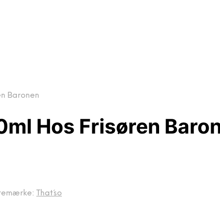
en Baronen
0ml Hos Frisøren Baro
remærke:
That´so