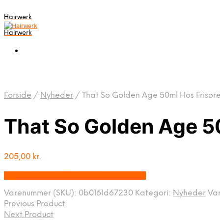
Hairwerk
Hairwerk
Forside
/
Nyheder
/
That So Golden Age 50ml Hos Frisør
That So Golden Age 5
205,00
kr.
Bedste pris hos Frisorenogbaronen.dk
Varenummer (SKU):
0b0161d67230
Kategori:
Nyheder
Va
Previous Product
Next Product