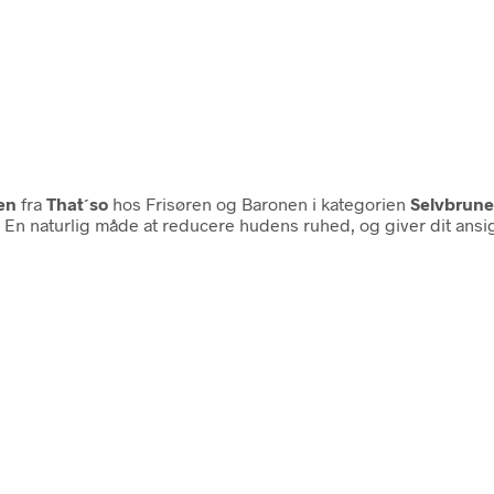
en
fra
That´so
hos Frisøren og Baronen i kategorien
Selvbrune
. En naturlig måde at reducere hudens ruhed, og giver dit ans