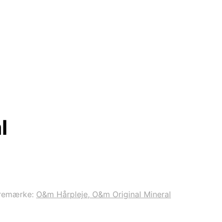
l
remærke:
O&m Hårpleje, O&m Original Mineral