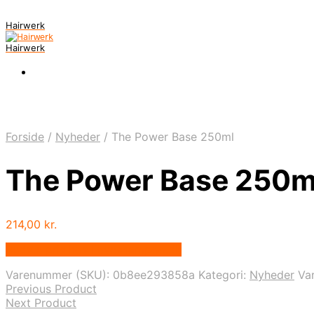
Hairwerk
Hairwerk
Forside
/
Nyheder
/
The Power Base 250ml
The Power Base 250m
214,00
kr.
Bedste pris hos Iloveshampoo.dk
Varenummer (SKU):
0b8ee293858a
Kategori:
Nyheder
Va
Previous Product
Next Product